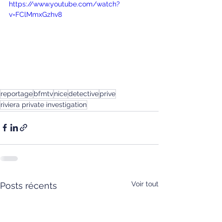
https://www.youtube.com/watch?
v=FClMmxGzhv8
reportage
bfmtv
nice
detective
prive
riviera private investigation
Voir tout
Posts récents